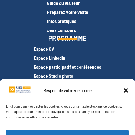
Guide du visiteur
Préparez votre visite
Infos pratiques
Jeux concours
PROGRAMME
Espace CV
Espace LinkedIn
Espace participatif et conférences
Espace Studio photo
Espace demandeurs d’asile
Respect de votre vie privée
Espace tests de français
Offres d’emploi
En cliquant sur « Accepter les cookies », vous consentez le stockage de cookies sur
RESSOURCES
votre appareil pour améliorer la navigation sur le site, analyser son utilisation et
contribuer à nos efforts de marketing.
Foire aux questions (FAQ)
Entrevues des exposants