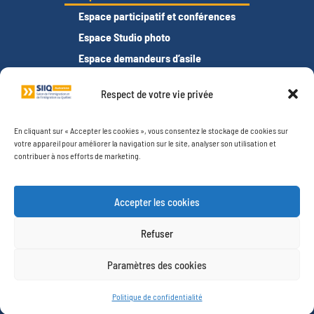
Espace participatif et conférences
Espace Studio photo
Espace demandeurs d’asile
Espace tests de français
Respect de votre vie privée
Offres d’emploi
RESSOURCES
En cliquant sur « Accepter les cookies », vous consentez le stockage de cookies sur
Foire aux questions (FAQ)
votre appareil pour améliorer la navigation sur le site, analyser son utilisation et
contribuer à nos efforts de marketing.
Entrevues des exposants
Organisez une visite de groupe
Accepter les cookies
Vous souhaitez exposer ?
Devenir bénévole
Refuser
Photos
Paramètres des cookies
Vidéos
À PROPOS
Politique de confidentialité