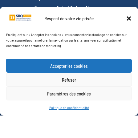
Espace participatif et conférences
Espace Studio photo
Respect de votre vie privée
Espace demandeurs d’asile
Espace tests de français
En cliquant sur « Accepter les cookies », vous consentez le stockage de cookies sur
votre appareil pour améliorer la navigation sur le site, analyser son utilisation et
Offres d’emploi
contribuer à nos efforts de marketing.
RESSOURCES
Foire aux questions (FAQ)
Accepter les cookies
Entrevues des exposants
Refuser
Organisez une visite de groupe
Vous souhaitez exposer ?
Paramètres des cookies
Devenir bénévole
Politique de confidentialité
Photos
Vidéos
À PROPOS