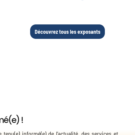
Découvrez tous les exposants
mé(e) !
 tenu(e) informé(e) de l’actualité, des services et