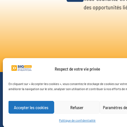
des opportunités li
Respect de votre vie privée
En cliquant sur « Accepter les cookies », vous consentez le stockage de cookies sur votre
VISITE
PROG
améliorer la navigation sur le site, analyser son utilisation et contribuer à nos efforts de
Exposants
Espace CV
Accepter les cookies
Refuser
Paramètres de
Plan du salon
Espace Link
Guide du visiteur
Espace parti
Politique de confidentialité
Préparez votre visite
Espace Stud