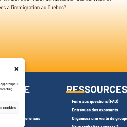
ées à l’immigration au Québec?
 appareil pour
RAMME
RESSOURCE
 marketing.
Foire aux questions (FAQ)
s cookies
edIn
Entrevues des exposants
cipatif et conférences
Organisez une visite de group
io photo
Vous souhaitez exposer ?