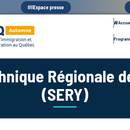
Espace presse
Accue
Progra
thnique Régionale 
(SERY)