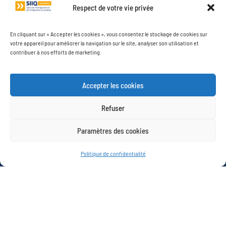
Respect de votre vie privée
RESSOURCES
Foire aux questions (FAQ)
En cliquant sur « Accepter les cookies », vous consentez le stockage de cookies sur
votre appareil pour améliorer la navigation sur le site, analyser son utilisation et
Entrevues des exposants
contribuer à nos efforts de marketing.
Organisez une visite de groupe
Vous souhaitez exposer ?
Accepter les cookies
Devenir bénévole
Photos
Refuser
Vidéos
Paramètres des cookies
À PROPOS
Politique de confidentialité
Qui sommes-nous ?
Espace presse
Vous souhaitez exposer ?