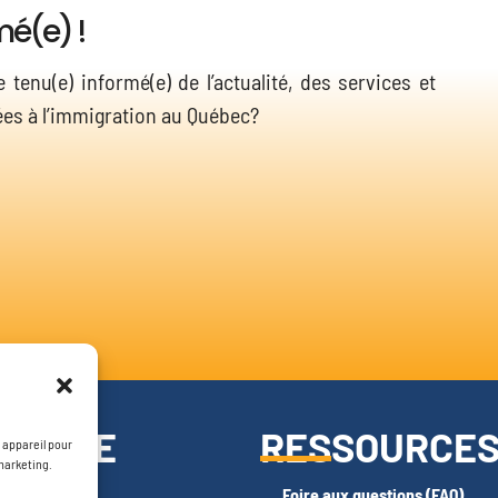
mé(e) !
 tenu(e) informé(e) de l’actualité, des services et
ées à l’immigration au Québec?
RAMME
RESSOURCE
 appareil pour
 marketing.
Foire aux questions (FAQ)